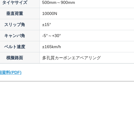
タイヤサイズ
500mm～900mm
垂直荷重
10000N
スリップ角
±15°
キャンバ角
-5°～+30°
ベルト速度
±165km/h
模擬路面
多孔質カーボンエアベアリング
資料(PDF)