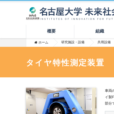
概要
組織
研究施設・設備
共用設備
ホーム
タイヤ特性測定装置
車両
イ製F
部分