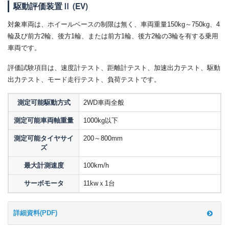
駆動評価装置Ⅱ (EV)
対象車両は、ホイールベースの制限は無く、車両重量150kg～750kg、4
輪及び前方2輪、後方1輪、または前方1輪、後方2輪の3輪を有する乗用
車両です。
評価試験項目は、速度計テスト、距離計テスト、加速出力テスト、駆動
出力テスト、モード走行テスト、負荷テストです。
測定可能駆動方式
2WD車両全般
測定可能車両軸重量
1000kg以下
測定可能タイヤサイ
200～800mm
ズ
最大計測速度
100km/h
サーボモータ
11kwｘ1台
詳細資料(PDF)