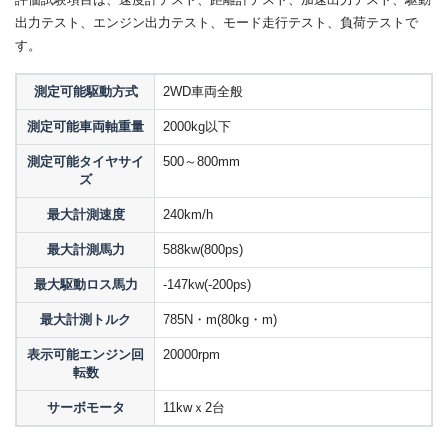
出力テスト、エンジン出力テスト、モード走行テスト、負荷テストで
す。
測定可能駆動方式
2WD車両全般
測定可能車両軸重量
2000kg以下
測定可能タイヤサイ
500～800mm
ズ
最大計測速度
240km/h
最大計測馬力
588kw(800ps)
最大駆動ロス馬力
-147kw(-200ps)
最大計測トルク
785N・m(80kg・m)
表示可能エンジン回
20000rpm
転数
サーボモータ
11kwｘ2台