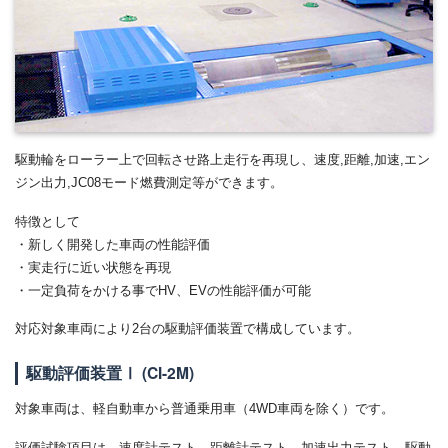
駆動輪をローラー上で回転させ路上走行を再現し、速度,距離,加速,エン
ジン出力,JC08モード燃費測定等ができます。
特徴として
・新しく開発した車両の性能評価
・実走行に近い状態を再現
・一定負荷をかける事でHV、EVの性能評価が可能
対応対象車両により2台の駆動評価装置で構成しています。
駆動評価装置Ⅰ (CI-2M)
対象車両は、軽自動車から普通乗用車（4WD車両を除く）です。
評価試験項目は、速度計テスト、距離計テスト、加速出力テスト、駆動