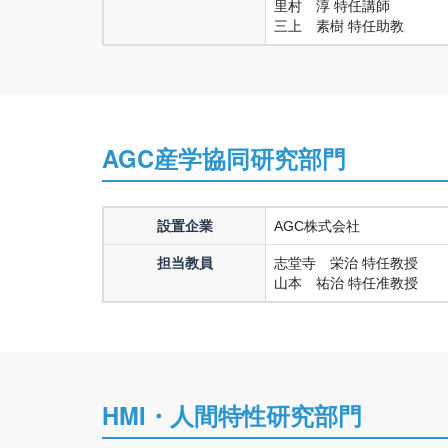
里村 淳 特任講師
三上 素樹 特任助教
AGC産学協同研究部門
設置企業
AGC株式会社
担当教員
志堂寺 栄治 特任教授
山本 祐治 特任准教授
HMI・人間特性研究部門