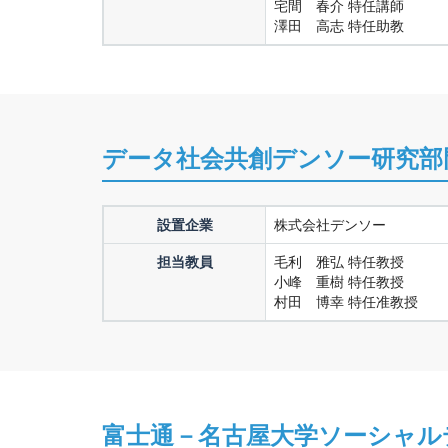
宅間 春介 特任講師
澤田 高志 特任助教
データ社会共創デンソー研究部
設置企業
株式会社デンソー
担当教員
毛利 雅弘 特任教授
小峰 重樹 特任教授
村田 博幸 特任准教授
富士通－名古屋大学ソーシャル