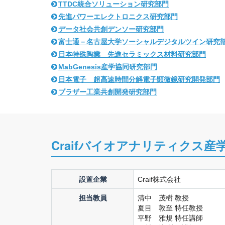
TTDC統合ソリューション研究部門
先進パワーエレクトロニクス研究部門
データ社会共創デンソー研究部門
富士通－名古屋大学ソーシャルデジタルツイン研究
日本特殊陶業 先進セラミックス材料研究部門
MabGenesis産学協同研究部門
日本電子 超高速時間分解電子顕微鏡研究開発部門
ブラザー工業共創開発研究部門
Craifバイオアナリティクス
設置企業
Craif株式会社
担当教員
清中 茂樹 教授
夏目 敦至 特任教授
平野 雅規 特任講師